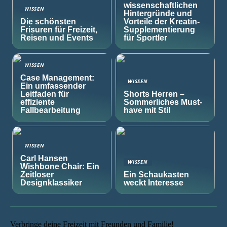
wissenschaftlichen
WISSEN
Hintergründe und
Die schönsten
Vorteile der Kreatin-
Frisuren für Freizeit,
Supplementierung
Reisen und Events
für Sportler
WISSEN
Case Management:
WISSEN
Ein umfassender
Leitfaden für
Shorts Herren –
effiziente
Sommerliches Must-
Fallbearbeitung
have mit Stil
WISSEN
Carl Hansen
WISSEN
Wishbone Chair: Ein
Zeitloser
Ein Schaukasten
Designklassiker
weckt Interesse
Verbringe deine Freizeit mit Freunden und Familie!