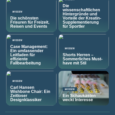
Die
wissenschaftlichen
WISSEN
Hintergründe und
Die schönsten
Vorteile der Kreatin-
Frisuren für Freizeit,
Supplementierung
Reisen und Events
für Sportler
WISSEN
Case Management:
WISSEN
Ein umfassender
Leitfaden für
Shorts Herren –
effiziente
Sommerliches Must-
Fallbearbeitung
have mit Stil
WISSEN
Carl Hansen
WISSEN
Wishbone Chair: Ein
Zeitloser
Ein Schaukasten
Designklassiker
weckt Interesse