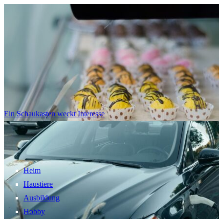
Ein Schaukasten weckt Interesse
Heim
Haustiere
Ausbildung
Hobby