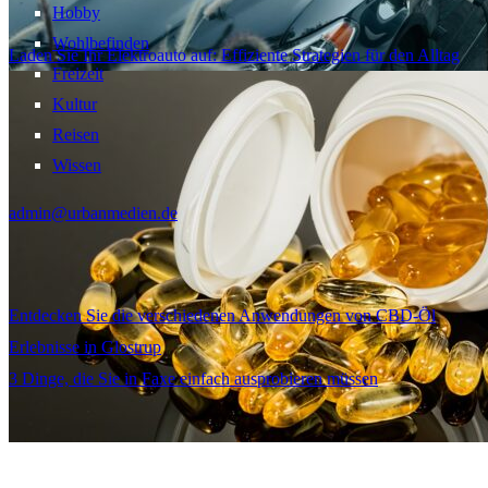
Hobby
Wohlbefinden
Laden Sie Ihr Elektroauto auf: Effiziente Strategien für den Alltag
Freizeit
Kultur
Reisen
Wissen
admin@urbanmedien.de
Entdecken Sie die verschiedenen Anwendungen von CBD-Öl
Erlebnisse in Glostrup
3 Dinge, die Sie in Faxe einfach ausprobieren müssen