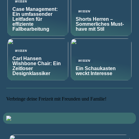
WISSEN
Case Management:
WISSEN
Ein umfassender
Leitfaden für
Shorts Herren –
effiziente
Sommerliches Must-
Fallbearbeitung
have mit Stil
WISSEN
Carl Hansen
WISSEN
Wishbone Chair: Ein
Zeitloser
Ein Schaukasten
Designklassiker
weckt Interesse
Verbringe deine Freizeit mit Freunden und Familie!