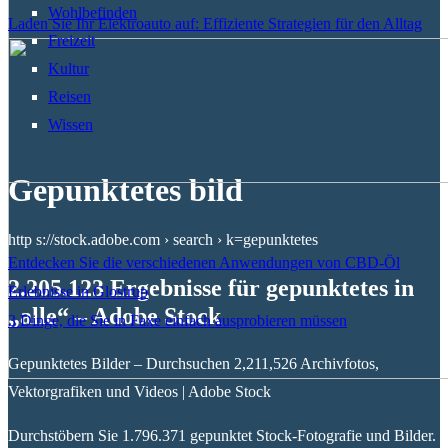
Wohlbefinden
Laden Sie Ihr Elektroauto auf: Effiziente Strategien für den Alltag
Freizeit
Kultur
Reisen
Wissen
Gepunktetes bild
http s://stock.adobe.com › search › k=gepunktetes
Entdecken Sie die verschiedenen Anwendungen von CBD-Öl
2.205.123 Ergebnisse für gepunktetes in
Erlebnisse in Glostrup
„alle“ – Adobe Stock
3 Dinge, die Sie in Faxe einfach ausprobieren müssen
Gepunktetes Bilder – Durchsuchen 2,211,526 Archivfotos,
Vektorgrafiken und Videos | Adobe Stock
Durchstöbern Sie 1.796.371 gepunktet Stock-Fotografie und Bilder.