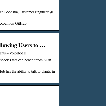
 Lee Boonstra, Customer Engineer @
account on GitHub.
llowing Users to …
ants – Voicebot.ai
species that can benefit from AI in
as the ability to talk to plants, in