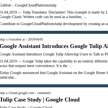
GitHub – GoogleCloudPlatform/tulip
01.04.2019 — Tulip Translator. Disclaimer: This example is made by
Google Cloud. Written code can be used as a baseline, …
Contribute to GoogleCloudPlatform/tulip development by creating an 
http s://voicebot.ai › 2019/04/01
Google Assistant Introduces Google Tulip A
Google Assistant Introduces Google Tulip Allowing Users to Talk to Pl
01.04.2019 — Google Tulip takes the capability to an entirely different 
ways that surpass mere convenience. It is the …
Today Google announced that Google Assistant on the Google Home Hub h
particular,..
http s://cloud.google.com › customers
Tulip Case Study | Google Cloud
Tulip Case Study | Google Cloud