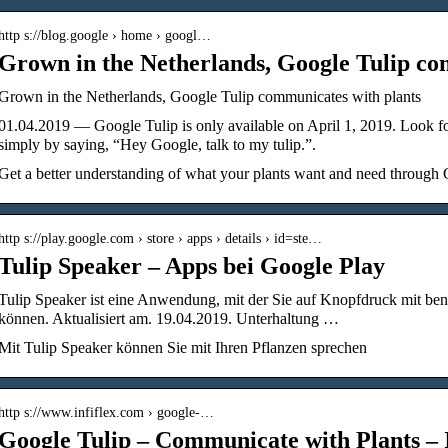
http s://blog.google › home › googl…
Grown in the Netherlands, Google Tulip c
Grown in the Netherlands, Google Tulip communicates with plants
01.04.2019 — Google Tulip is only available on April 1, 2019. Look f
simply by saying, “Hey Google, talk to my tulip.”.
Get a better understanding of what your plants want and need throug
http s://play.google.com › store › apps › details › id=ste…
Tulip Speaker – Apps bei Google Play
Tulip Speaker ist eine Anwendung, mit der Sie auf Knopfdruck mit be
können. Aktualisiert am. 19.04.2019. Unterhaltung …
Mit Tulip Speaker können Sie mit Ihren Pflanzen sprechen
http s://www.infiflex.com › google-…
Google Tulip – Communicate with Plants – I