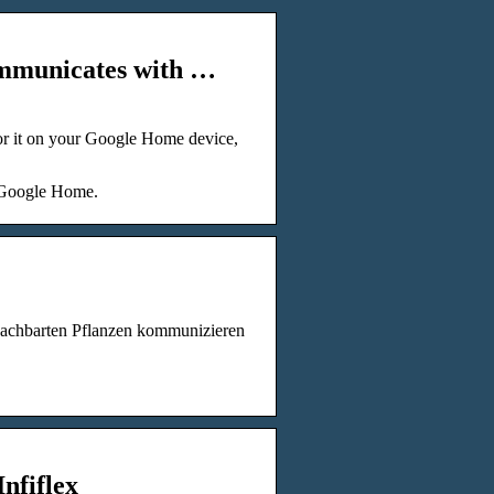
ommunicates with …
or it on your Google Home device,
h Google Home.
nachbarten Pflanzen kommunizieren
nfiflex