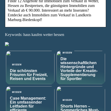
Finde 12 Angebote für Immobilien zum Verkauf in Wetter,
Hessen zu Bestpreisen, die günstigsten Immobilien zum
Verkauf ab € 90.000. Interessiert an mehr Inseraten?
Entdecke auch Immobilien zum Verkauf in Landkreis
Marburg-Biedenkopf!
Keywords: haus kaufen wetter hessen
WISSEN
Die
wissenschaftlichen
WISSEN
Hintergründe und
Die schönsten
Vorteile der Kreatin-
Frisuren für Freizeit,
Supplementierung
Reisen und Events
für Sportler
WISSEN
Case Management:
WISSEN
Ein umfassender
Leitfaden für
Shorts Herren –
effiziente
Sommerliches Must-