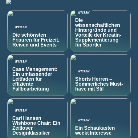
WISSEN
Die
wissenschaftlichen
WISSEN
Hintergründe und
Die schönsten
Vorteile der Kreatin-
Frisuren für Freizeit,
Supplementierung
Reisen und Events
für Sportler
WISSEN
Case Management:
WISSEN
Ein umfassender
Leitfaden für
Shorts Herren –
effiziente
Sommerliches Must-
Fallbearbeitung
have mit Stil
WISSEN
Carl Hansen
WISSEN
Wishbone Chair: Ein
Zeitloser
Ein Schaukasten
Designklassiker
weckt Interesse