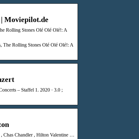
| Moviepilot.de
he Rolling Stones Olé Olé Olé!: A
, The Rolling Stones Olé Olé Olé!: A
nzert
ncerts – Staffel 1. 2020 · 3.0 ;
zon
n , Chas Chandler , Hilton Valentine …