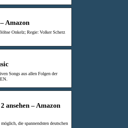
e – Amazon
: Böhse Onkelz; Regie: Volker Scherz
sic
iven Songs aus allen Folgen der
TEN.
l 2 ansehen – Amazon
l möglich, die spannendsten deutschen