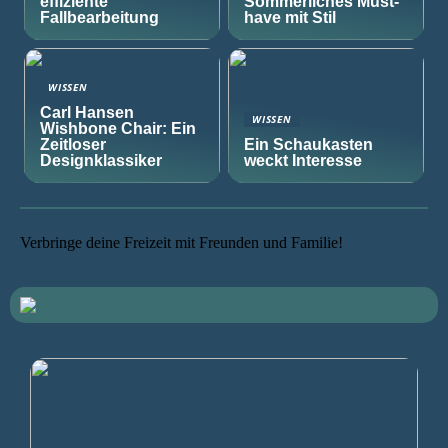
effiziente
Sommerliches Must-
Fallbearbeitung
have mit Stil
WISSEN
Carl Hansen
WISSEN
Wishbone Chair: Ein
Zeitloser
Ein Schaukasten
Designklassiker
weckt Interesse
Verbringe deine Freizeit mit Freunden und Familie!