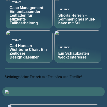
WISSEN
Case Management:
WISSEN
Ein umfassender
Leitfaden für
Shorts Herren –
effiziente
Sommerliches Must-
Fallbearbeitung
have mit Stil
WISSEN
Carl Hansen
WISSEN
Wishbone Chair: Ein
Zeitloser
Ein Schaukasten
Designklassiker
weckt Interesse
Verbringe deine Freizeit mit Freunden und Familie!