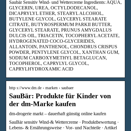
Saubär Sensitiv Wind- und Wettercreme Ingredients: AQUA,
GLYCERIN, UREA, OCTYLDODECANOL,
DICAPRYLYL ETHER, STEARYL ALCOHOL,
BUTYLENE GLYCOL, GLYCERYL STEARATE
CITRATE, BUTYROSPERMUM PARKII BUTTER,
GLYCERYL STEARATE, PRUNUS AMYGDALUS
DULCIS OIL, TRIACETIN, TOCOPHERYL ACETATE,
HYDROGENATED COCO-GLYCERIDES,
ALLANTOIN, PANTHENOL, CHONDRUS CRISPUS
POWDER, PENTYLENE GLYCOL, XANTHAN GUM,
SODIUM CARBOXYMETHYL BETAGLUCAN,
TOCOPHEROL, CAPRYLYL GLYCOL,
CAPRYLHYDROXAMIC ACID
http s://www.dm.de › marken › saubaer
SauBär: Produkte für Kinder von
der dm-Marke kaufen
dm-drogerie markt – dauerhaft günstig online kaufen
SauBär sensitiv Wind-& Wettercreme · Produktbewertung ·
Lebens- & Ernährungsweise · Vor- und Nachteile · Artikel