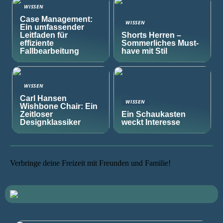
WISSEN
Case Management:
WISSEN
Ein umfassender
Leitfaden für
Shorts Herren –
effiziente
Sommerliches Must-
Fallbearbeitung
have mit Stil
WISSEN
Carl Hansen
WISSEN
Wishbone Chair: Ein
Zeitloser
Ein Schaukasten
Designklassiker
weckt Interesse
Verbringe deine Freizeit mit Freunden und Familie!