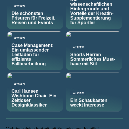
wissenschaftlichen
WISSEN
Hintergründe und
Die schönsten
Vorteile der Kreatin-
Frisuren für Freizeit,
Supplementierung
Reisen und Events
für Sportler
WISSEN
Case Management:
WISSEN
Ein umfassender
Leitfaden für
Shorts Herren –
effiziente
Sommerliches Must-
Fallbearbeitung
have mit Stil
WISSEN
Carl Hansen
WISSEN
Wishbone Chair: Ein
Zeitloser
Ein Schaukasten
Designklassiker
weckt Interesse
Verbringe deine Freizeit mit Freunden und Familie!