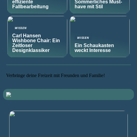
effiziente
Sommerliches Must-
Fallbearbeitung
have mit Stil
WISSEN
Carl Hansen
WISSEN
Wishbone Chair: Ein
Zeitloser
Ein Schaukasten
Designklassiker
weckt Interesse
Verbringe deine Freizeit mit Freunden und Familie!