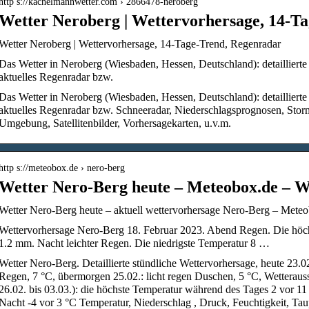
http s://kachelmannwetter.com › 2866478-neroberg
Wetter Neroberg | Wettervorhersage, 14-T
Wetter Neroberg | Wettervorhersage, 14-Tage-Trend, Regenradar
Das Wetter in Neroberg (Wiesbaden, Hessen, Deutschland): detailliert
aktuelles Regenradar bzw.
Das Wetter in Neroberg (Wiesbaden, Hessen, Deutschland): detailliert
aktuelles Regenradar bzw. Schneeradar, Niederschlagsprognosen, Storm
Umgebung, Satellitenbilder, Vorhersagekarten, u.v.m.
http s://meteobox.de › nero-berg
Wetter Nero-Berg heute – Meteobox.de – W
Wetter Nero-Berg heute – aktuell wettervorhersage Nero-Berg – Mete
Wettervorhersage Nero-Berg 18. Februar 2023. Abend Regen. Die höch
1.2 mm. Nacht leichter Regen. Die niedrigste Temperatur 8 …
Wetter Nero-Berg. Detaillierte stündliche Wettervorhersage, heute 23.0
Regen, 7 °C, übermorgen 25.02.: licht regen Duschen, 5 °C, Wetteraus
26.02. bis 03.03.): die höchste Temperatur während des Tages 2 vor 11 
Nacht -4 vor 3 °C Temperatur, Niederschlag , Druck, Feuchtigkeit, T